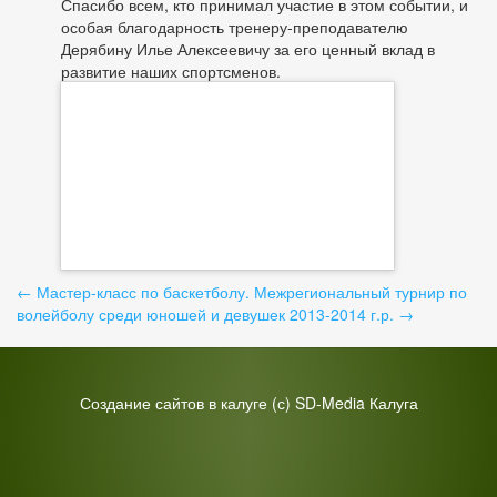
Спасибо всем, кто принимал участие в этом событии, и
особая благодарность тренеру-преподавателю
Дерябину Илье Алексеевичу за его ценный вклад в
развитие наших спортсменов.
Навигация
←
Мастер-класс по баскетболу.
Межрегиональный турнир по
волейболу среди юношей и девушек 2013-2014 г.р.
→
по
записям
Создание сайтов в калуге
(с) SD-Media Калуга