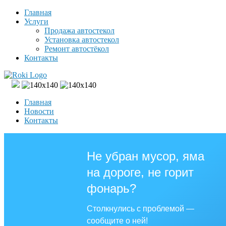
Главная
Услуги
Продажа автостекол
Установка автостекол
Ремонт автостёкол
Контакты
Главная
Новости
Контакты
Не убран мусор, яма
на дороге, не горит
фонарь?
Столкнулись с проблемой —
сообщите о ней!