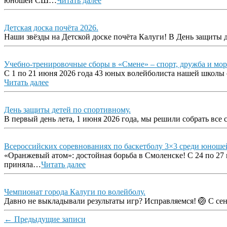
юношей СШ…
Читать далее
Детская доска почёта 2026.
Наши звёзды на Детской доске почёта Калуги! В День защиты д
Учебно-тренировочные сборы в «Смене» – спорт, дружба и мор
С 1 по 21 июня 2026 года 43 юных волейболиста нашей школ
Читать далее
День защиты детей по спортивному.
В первый день лета, 1 июня 2026 года, мы решили собрать вс
Всероссийских соревнованиях по баскетболу 3×3 среди юношей 
«Оранжевый атом»: достойная борьба в Смоленске! С 24 по 27
приняла…
Читать далее
Чемпионат города Калуги по волейболу.
Давно не выкладывали результаты игр? Исправляемся! 🏐 С сен
Навигация
←
Предыдущие записи