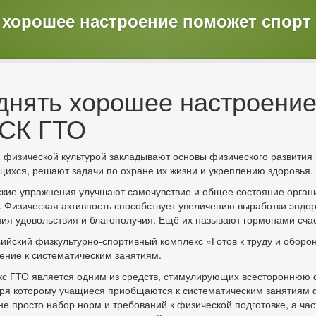
 хорошее настроение поможет спорт
днять хорошее настроение
СК ГТО
 физической культурой закладывают основы физического развития
ихся, решают задачи по охране их жизни и укреплению здоровья.
кие упражнения улучшают самочувствие и общее состояние орган
. Физическая активность способствует увеличению выработки энд
я удовольствия и благополучия. Ещё их называют гормонами счас
ийский физкультурно-спортивный комплекс «Готов к труду и оборон
ние к систематическим занятиям.
с ГТО является одним из средств, стимулирующих всестороннюю 
ря которому учащиеся приобщаются к систематическим занятиям ф
 не просто набор норм и требований к физической подготовке, а ч