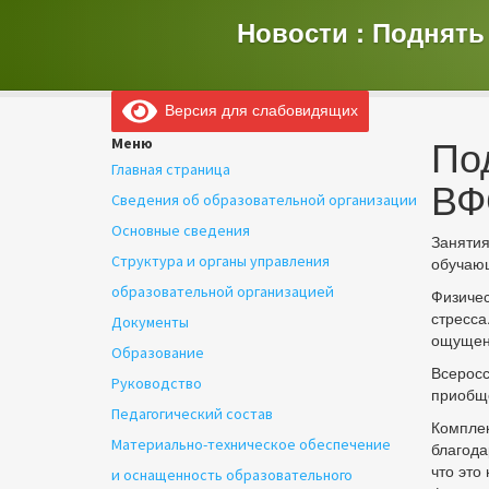
Новости : Поднять
Версия для слабовидящих
По
Меню
Главная страница
ВФ
Сведения об образовательной организации
Основные сведения
Занятия
Структура и органы управления
обучающ
образовательной организацией
Физичес
стресса
Документы
ощущени
Образование
Всеросс
Руководство
приобще
Педагогический состав
Комплек
Материально-техническое обеспечение
благода
что это
и оснащенность образовательного