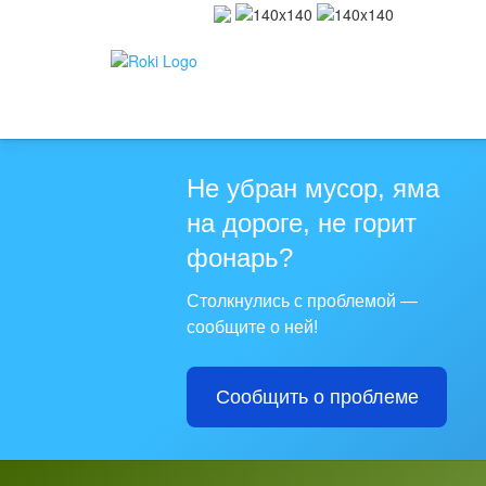
Не убран мусор, яма
на дороге, не горит
фонарь?
Столкнулись с проблемой —
сообщите о ней!
Сообщить о проблеме