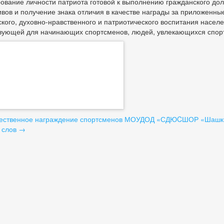
вание личности патриота готовой к выполнению гражданского дол
вов и получение знака отличия в качестве награды за приложенн
кого, духовно-нравственного и патриотического воспитания населе
вующей для начинающих спортсменов, людей, увлекающихся спор
вигация
ественное награждение спортсменов МОУДОД «СДЮCШОР «Шашки
 слов
→
писям