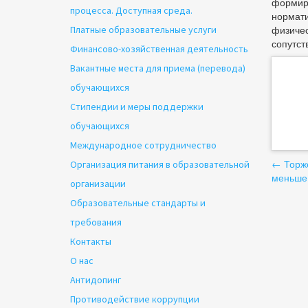
формиро
процесса. Доступная среда.
нормати
физичес
Платные образовательные услуги
сопутст
Финансово-хозяйственная деятельность
Вакантные места для приема (перевода)
обучающихся
Стипендии и меры поддержки
обучающихся
Международное сотрудничество
На
←
Торж
Организация питания в образовательной
меньше
организации
по
Образовательные стандарты и
за
требования
Контакты
О нас
Антидопинг
Противодействие коррупции