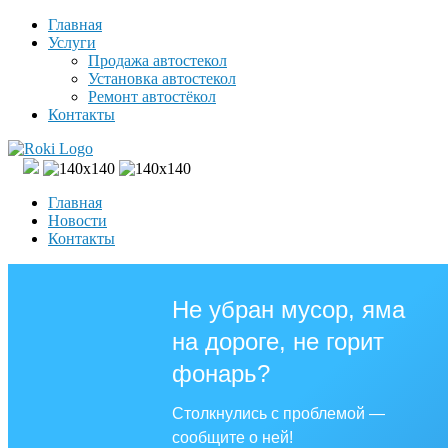
Главная
Услуги
Продажа автостекол
Установка автостекол
Ремонт автостёкол
Контакты
Главная
Новости
Контакты
Не убран мусор, яма
на дороге, не горит
фонарь?
Столкнулись с проблемой —
сообщите о ней!