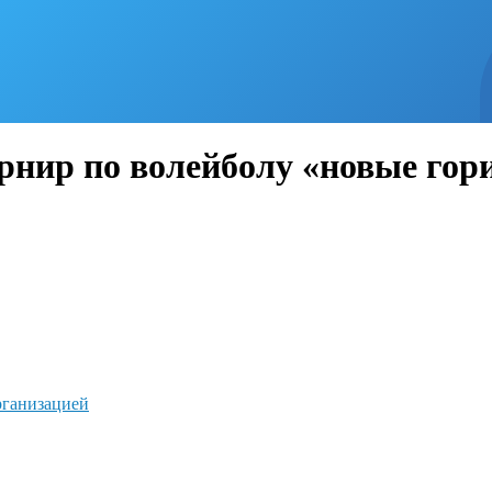
нир по волейболу «новые гори
рганизацией