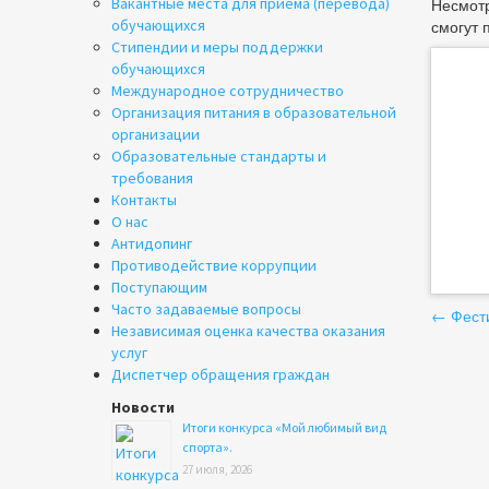
Вакантные места для приема (перевода)
Несмотр
обучающихся
смогут 
Стипендии и меры поддержки
обучающихся
Международное сотрудничество
Организация питания в образовательной
организации
Образовательные стандарты и
требования
Контакты
О нас
Антидопинг
Противодействие коррупции
Поступающим
На
Часто задаваемые вопросы
←
Фести
Независимая оценка качества оказания
по
услуг
Диспетчер обращения граждан
за
Новости
Итоги конкурса «Мой любимый вид
спорта».
27 июля, 2026