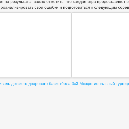
я на результаты, важно отметить, что каждая игра предоставляет
проанализировать свои ошибки и подготовиться к следующим соре
вигация
валь детского дворового баскетбола 3х3
Межрегиональный турнир
писям