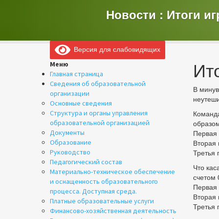
Новости : Итоги и
Версия для слабовидящих
Ит
Меню
Главная страница
Сведения об образовательной
В минув
организации
неутеш
Основные сведения
Структура и органы управления
Команда
образовательной организацией
образом
Документы
Первая 
Образование
Вторая 
Руководство
Третья 
Педагогический состав
Что кас
Материально-техническое обеспечение
счетом 
и оснащенность образовательного
Первая 
процесса. Доступная среда.
Вторая 
Платные образовательные услуги
Третья 
Финансово-хозяйственная деятельность