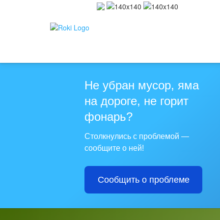
Не убран мусор, яма
на дороге, не горит
фонарь?
Столкнулись с проблемой —
сообщите о ней!
Сообщить о проблеме