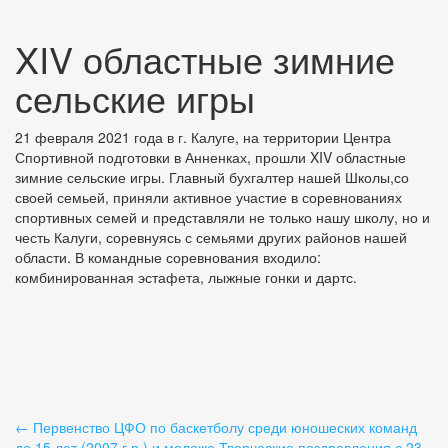
XIV областные зимние
сельские игры
21 февраля 2021 года в г. Калуге, на территории Центра
Спортивной подготовки в Анненках, прошли XIV областные
зимние сельские игры. Главный бухгалтер нашей Школы,со
своей семьей, приняли активное участие в соревнованиях
спортивных семей и представляли не только нашу школу, но и
честь Калуги, соревнуясь с семьями других районов нашей
области. В командные соревнования входило:
комбинированная эстафета, лыжные гонки и дартс.
Навигация
←
Первенство ЦФО по баскетболу среди юношеских команд
до 15 лет (2007 г.р.) и моложе
Творческие поздравления с 23