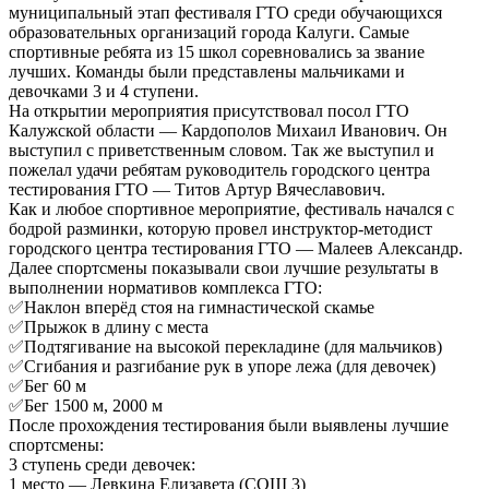
муниципальный этап фестиваля ГТО среди обучающихся
образовательных организаций города Калуги. Самые
спортивные ребята из 15 школ соревновались за звание
лучших. Команды были представлены мальчиками и
девочками 3 и 4 ступени.
На открытии мероприятия присутствовал посол ГТО
Калужской области — Кардополов Михаил Иванович. Он
выступил с приветственным словом. Так же выступил и
пожелал удачи ребятам руководитель городского центра
тестирования ГТО — Титов Артур Вячеславович.
Как и любое спортивное мероприятие, фестиваль начался с
бодрой разминки, которую провел инструктор-методист
городского центра тестирования ГТО — Малеев Александр.
Далее спортсмены показывали свои лучшие результаты в
выполнении нормативов комплекса ГТО:
✅Наклон вперёд стоя на гимнастической скамье
✅Прыжок в длину с места
✅Подтягивание на высокой перекладине (для мальчиков)
✅Сгибания и разгибание рук в упоре лежа (для девочек)
✅Бег 60 м
✅Бег 1500 м, 2000 м
После прохождения тестирования были выявлены лучшие
спортсмены:
3 ступень среди девочек:
1 место — Левкина Елизавета (СОШ 3)