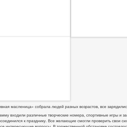
вная масленица» собрала людей разных возрастов, все зарядилис
амму входили различные творческие номера, спортивные игры и за
соединился к празднику. Все желающие смогли проверить свои си
все интересующие вопросы. В торжественной обстановке состоялос