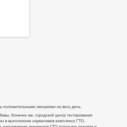
ь положительными эмоциями на весь день.
бавы. Конечно же, городской центр тестирования
лы в выполнении нормативов комплекса ГТО,
ь награждение значкистов ГТО золотыми знаками и