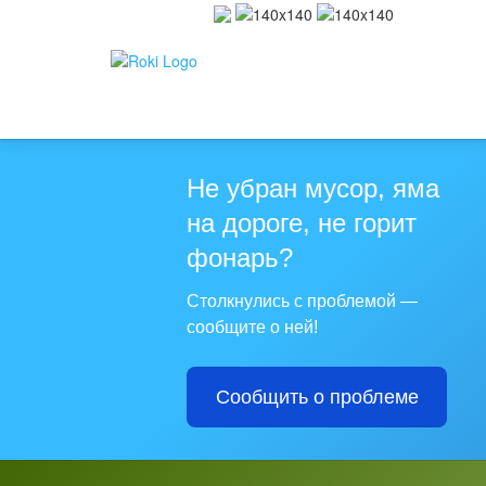
Не убран мусор, яма
на дороге, не горит
фонарь?
Столкнулись с проблемой —
сообщите о ней!
Сообщить о проблеме