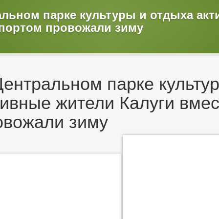
альном парке культуры и отдыха ак
спортом провожали зиму
Центральном парке культур
тивные жители Калуги вмес
овожали зиму