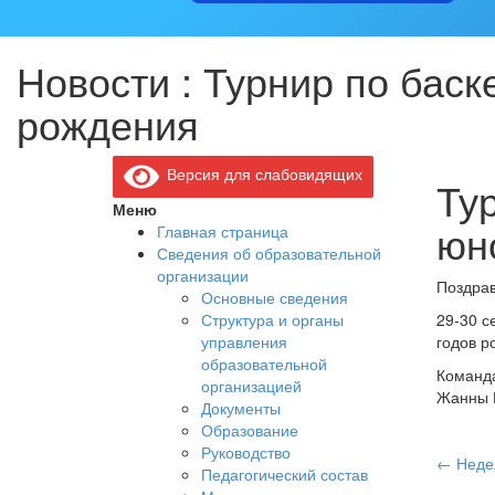
Новости : Турнир по бас
рождения
Версия для слабовидящих
Ту
Меню
юн
Главная страница
Сведения об образовательной
организации
Поздрав
Основные сведения
Структура и органы
29-30 с
управления
годов р
образовательной
Команда
организацией
Жанны В
Документы
Образование
Руководство
На
←
Недел
Педагогический состав