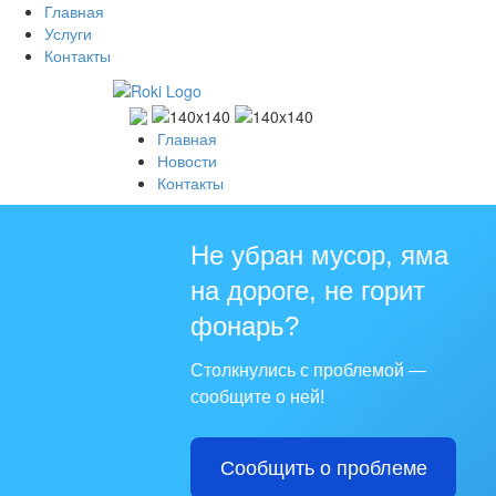
Главная
Услуги
Контакты
Главная
Новости
Контакты
Не убран мусор, яма
на дороге, не горит
фонарь?
Столкнулись с проблемой —
сообщите о ней!
Сообщить о проблеме