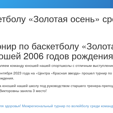
кетболу «Золотая осень» с
рнир по баскетболу «Золот
ошей 2006 годов рождени
ляем команду юношей нашей спортшколы с отличным выступлением
ентября 2023 года на «Центра «Красная звезда» прошел турнир по
ождения.
 юношей нашей школу под руководством старшего тренера-препо
икторовны заняла 3 место!
вигация
я здоровья!
Межрегиональный турнир по волейболу среди команд