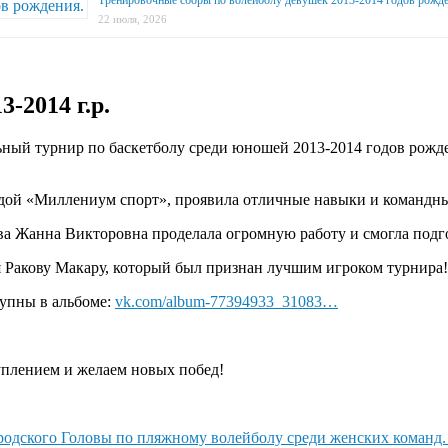
22 июля, 2026
-2014 г.р.
ельный турнир по баскетболу среди юношей 2013-2014 годов ро
ой «Миллениум спорт», проявила отличные навыки и командный 
а Жанна Викторовна проделала огромную работу и смогла подго
 Ракову Макару, который был признан лучшим игроком турнира
тупны в альбоме:
vk.com/album-77394933_31083…
уплением и желаем новых побед!
родского Головы по пляжному волейболу среди женских команд