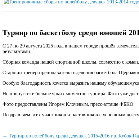
Турнир по баскетболу среди юношей 2013
С 27 по 29 августа 2025 года в нашем городе прошёл замечат
результатами!
Сборная команда нашей спортивной школы, совместно с команд
Старший тренер-преподаватель отделения баскетбола Щербаков
Особую благодарность хочется выразить нашему обучающемуся
Не пропустите больше ярких моментов турнира. Фото уже дос
Фото предоставлены Игорем Клочевым, пресс-атташе ФБКО.
Поздравляем всех участников и наставников с успешным выст
Навигация
←
Турнир по волейболу среди девушек 2015-2016 г.р.
Кубок Го