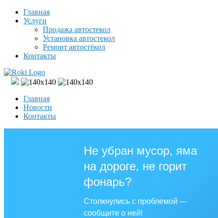
Главная
Услуги
Продажа автостекол
Установка автостекол
Ремонт автостёкол
Контакты
Главная
Новости
Контакты
Не убран мусор, яма
на дороге, не горит
фонарь?
Столкнулись с проблемой —
сообщите о ней!