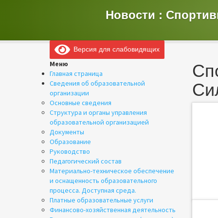
Новости : Спорти
Версия для слабовидящих
Сп
Меню
Главная страница
Си
Сведения об образовательной
организации
Основные сведения
Структура и органы управления
образовательной организацией
Документы
Образование
Руководство
Педагогический состав
Материально-техническое обеспечение
и оснащенность образовательного
процесса. Доступная среда.
Платные образовательные услуги
Финансово-хозяйственная деятельность