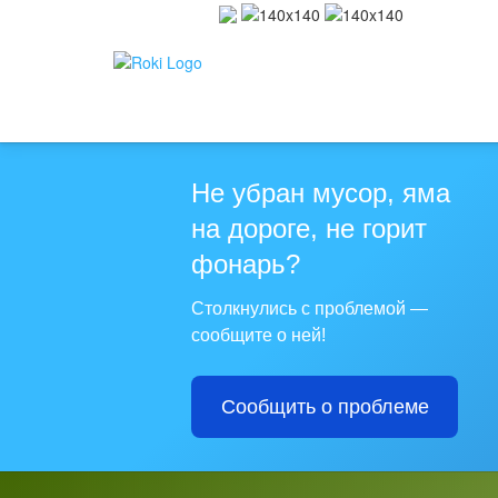
Не убран мусор, яма
на дороге, не горит
фонарь?
Столкнулись с проблемой —
сообщите о ней!
Сообщить о проблеме