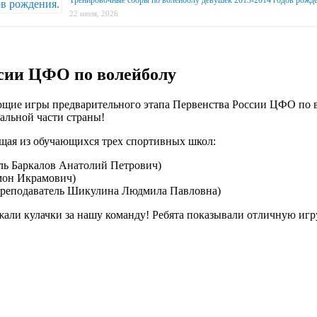
22 июля, 2026
сии ЦФО по волейболу
ющие игры предварительного этапа Первенства России ЦФО по во
альной части страны!
ящая из обучающихся трех спортивных школ:
ель Баркалов Анатолий Петрович)
мон Икрамович)
преподаватель Шикулина Людмила Павловна)
жали кулачки за нашу команду! Ребята показывали отличную игру