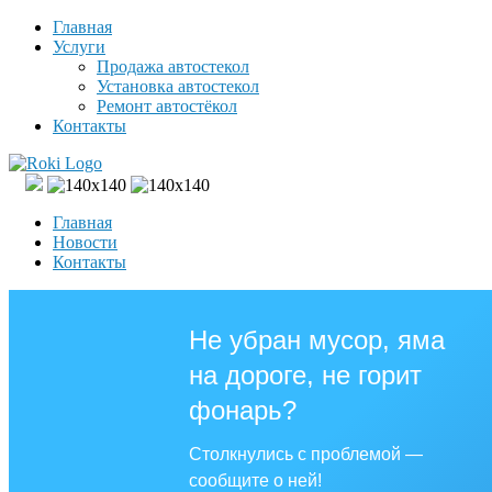
Главная
Услуги
Продажа автостекол
Установка автостекол
Ремонт автостёкол
Контакты
Главная
Новости
Контакты
Не убран мусор, яма
на дороге, не горит
фонарь?
Столкнулись с проблемой —
сообщите о ней!