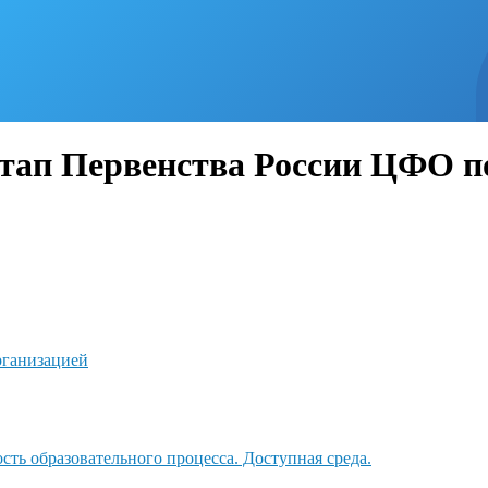
тап Первенства России ЦФО п
рганизацией
ть образовательного процесса. Доступная среда.