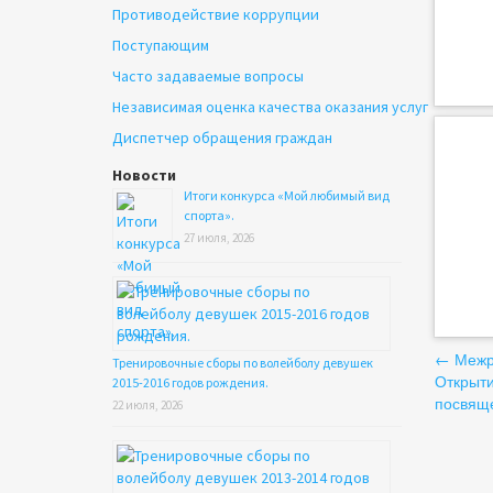
Противодействие коррупции
Поступающим
Часто задаваемые вопросы
Независимая оценка качества оказания услуг
Диспетчер обращения граждан
Новости
Итоги конкурса «Мой любимый вид
спорта».
27 июля, 2026
На
←
Межре
Тренировочные сборы по волейболу девушек
Открыти
2015-2016 годов рождения.
по
посвяще
22 июля, 2026
за