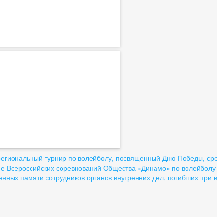
вигация
гиональный турнир по волейболу, посвященный Дню Победы, сред
е Всероссийских соревнований Общества «Динамо» по волейболу с
нных памяти сотрудников органов внутренних дел, погибших при
писям