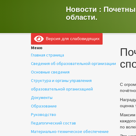
Новости : Почетны
области.
Версия для слабовидящих
По
Меню
Главная страница
сп
Сведения об образовательной организации
Основные сведения
Структура и органы управления
С огром
образовательной организацией
почётно
Документы
Награду
оценка 
Образование
Максим 
Руководство
каждого
Педагогический состав
по воле
Материально-техническое обеспечение
Эта наг