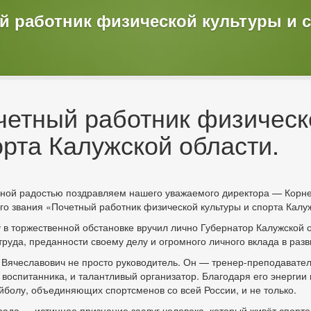
й работник физической культуры и 
четный работник физическ
орта Калужской области.
ной радостью поздравляем нашего уважаемого директора — Корн
го звания «Почетный работник физической культуры и спорта Калу
 в торжественной обстановке вручил лично Губернатор Калужской
труда, преданности своему делу и огромного личного вклада в разв
Вячеславович не просто руководитель. Он — тренер-преподавател
 воспитанника, и талантливый организатор. Благодаря его энергии 
йболу, объединяющих спортсменов со всей России, и не только.
рада — истинное признание заслуг человека, который живёт спортом