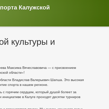
спорта Калужской
ой культуры и
еева Максима Вячеславовича — с присвоением
жской области»!
 области Владислав Валерьевич Шапша. Это высокая
итие спорта в нашем регионе.
ь с горячим сердцем, который душой болеет за
и инициативе в Калуге проходят десятки турниров
 и вдохновляет других. Мы знаем, как много сил и