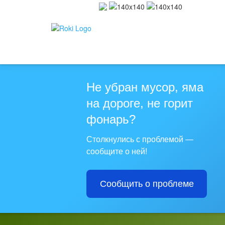
Не убран мусор, яма
на дороге, не горит
фонарь?
Столкнулись с проблемой —
сообщите о ней!
Сообщить о проблеме