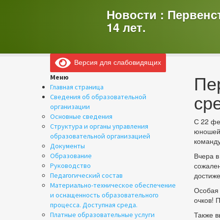
Новости : Первенс
14 лет.
Версия для слабовидящих
Пе
Меню
Главная страница
ср
Сведения об образовательной
организации
Основные сведения
С 22 фе
Структура и органы управления
юношей 
образовательной организацией
команду
Документы
Вчера в
Образование
сожален
Руководство
достиже
Педагогический состав
Материально-техническое обеспечение
Особая 
и оснащенность образовательного
очков! 
процесса. Доступная среда.
Также в
Платные образовательные услуги