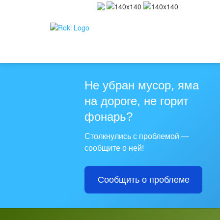
Не убран мусор, яма
на дороге, не горит
фонарь?
Столкнулись с проблемой —
сообщите о ней!
Сообщить о проблеме