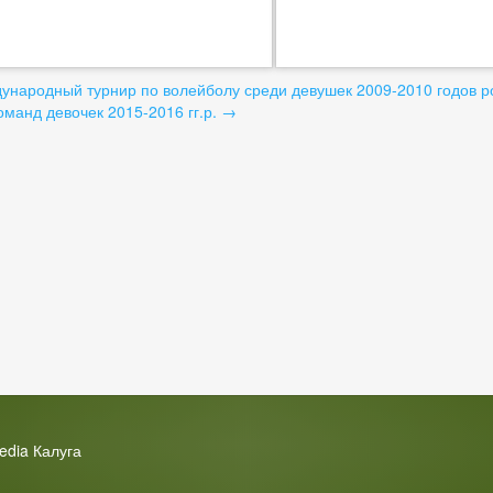
вигация
народный турнир по волейболу среди девушек 2009-2010 годов р
оманд девочек 2015-2016 гг.р.
→
писям
edia Калуга