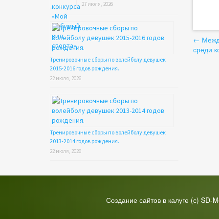
27 июля, 2026
На
←
Между
среди к
по
Тренировочные сборы по волейболу девушек
2015-2016 годов рождения.
за
22 июля, 2026
Тренировочные сборы по волейболу девушек
2013-2014 годов рождения.
22 июля, 2026
Создание сайтов в калуге
(с) SD-M