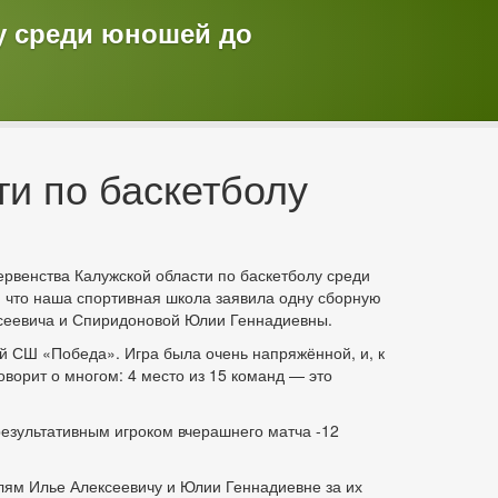
лу среди юношей до
и по баскетболу
ервенства Калужской области по баскетболу среди
, что наша спортивная школа заявила одну сборную
сеевича и Спиридоновой Юлии Геннадиевны.
й СШ «Победа». Игра была очень напряжённой, и, к
ворит о многом: 4 место из 15 команд — это
езультативным игроком вчерашнего матча -12
ям Илье Алексеевичу и Юлии Геннадиевне за их