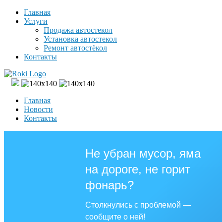
Главная
Услуги
Продажа автостекол
Установка автостекол
Ремонт автостёкол
Контакты
Главная
Новости
Контакты
Не убран мусор, яма
на дороге, не горит
фонарь?
Столкнулись с проблемой —
сообщите о ней!