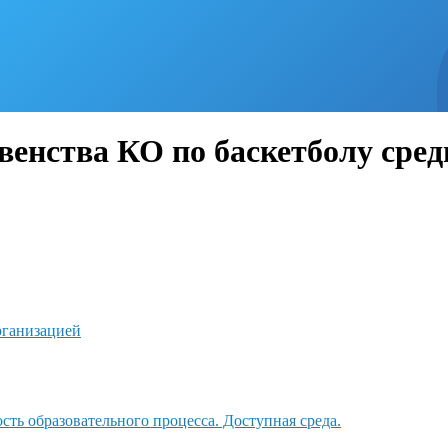
венства КО по баскетболу среди
рганизацией
ть образовательного процесса. Доступная среда.