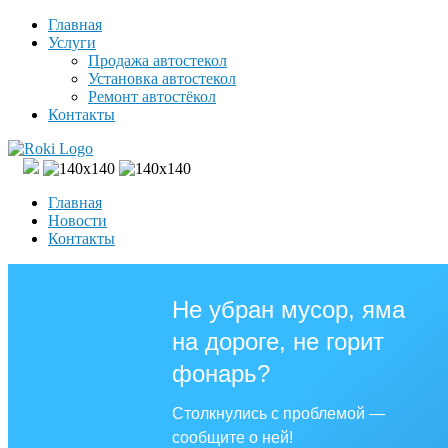
Главная
Услуги
Продажа автостекол
Установка автостекол
Ремонт автостёкол
Контакты
Главная
Новости
Контакты
Не убран мусор, яма
на дороге, не горит
фонарь?
Столкнулись с проблемой —
сообщите о ней!