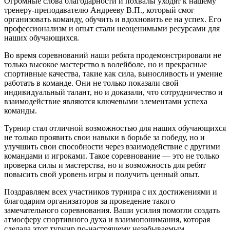
Огромные слова благодарности и похвалы уходят к нашему
тренеру-преподавателю Андрееву В.П., который смог
организовать команду, обучить и вдохновить ее на успех. Его
профессионализм и опыт стали неоценимыми ресурсами для
наших обучающихся.
Во время соревнований наши ребята продемонстрировали не
только высокое мастерство в волейболе, но и прекрасные
спортивные качества, такие как сила, выносливость и умение
работать в команде. Они не только показали свой
индивидуальный талант, но и доказали, что сотрудничество и
взаимодействие являются ключевыми элементами успеха
команды.
Турнир стал отличной возможностью для наших обучающихся
не только проявить свои навыки в борьбе за победу, но и
улучшить свои способности через взаимодействие с другими
командами и игроками. Такое соревнование — это не только
проверка силы и мастерства, но и возможность для ребят
повысить свой уровень игры и получить ценный опыт.
Поздравляем всех участников турнира с их достижениями и
благодарим организаторов за проведение такого
замечательного соревнования. Ваши усилия помогли создать
атмосферу спортивного духа и взаимопонимания, которая
сделала этот турнир по-настоящему незабываемым.