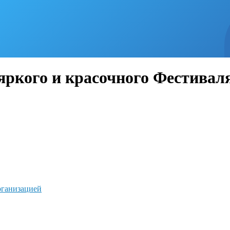
яркого и красочного Фестива
рганизацией