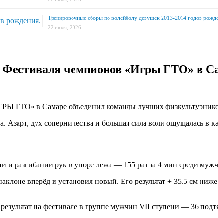
Тренировочные сборы по волейболу девушек 2013-2014 годов рожде
22 июля, 2026
о Фестиваля чемпионов «Игры ГТО» в С
ИГРЫ ГТО» в Самаре объединил команды лучших физкультурников
. Азарт, дух соперничества и большая сила воли ощущалась в к
 и разгибании рук в упоре лежа — 155 раз за 4 мин среди мужчин
лоне вперёд и установил новый. Его результат + 35.5 см ниже 
езультат на фестивале в группе мужчин VII cтупени — 36 подтя