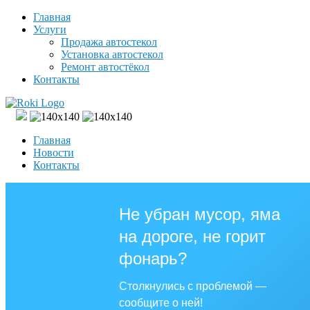
Главная
Услуги
Продажа автостекол
Установка автостекол
Ремонт автостёкол
Контакты
Главная
Новости
Контакты
Не убран мусор, яма
на дороге, не горит
фонарь?
Столкнулись с проблемой —
сообщите о ней!