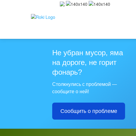
Не убран мусор, яма
на дороге, не горит
фонарь?
Столкнулись с проблемой —
сообщите о ней!
Сообщить о проблеме