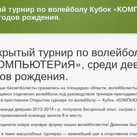
ый турнир по волейболу Кубок «КО
 годов рождения.
крытый турнир по волейбо
ОМПЬЮТЕРиЯ», среди дев
дов рождения.
ши баскетболисты сражались на площадках области, волейболисты н
иеся отделения волейбола под руководством тренера-преподава
 в престижном Открытом турнире по волейболу — Кубок «КОМПЬЮТ
манда девушек 2013-2014 г.р. получила бесценный опыт, сыграв с
соревнований команда заняла 8-е место.
 оцените новую игровую форму наших волейболисток! Девчонки б
 в таких масштабных турнирах — важнейший шаг в спортивном ста